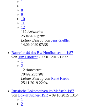
1
…
8
9
10
11
12
112
Antworten
259454
Zugriffe
Letzter Beitrag
von
Jens Gießler
14.06.2020 07:38
Baureihe 44 des Bw Nordhausen in 1:87
von
Tim Ulbricht
» 27.01.2016 12:22
1
2
12
Antworten
70492
Zugriffe
Letzter Beitrag
von
René Krebs
25.11.2019 22:04
Russische Lokomotiven im Maßstab 1:87
von
Lok-Kutscher-HSR
» 09.10.2015 13:54
1
2