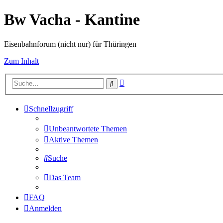
Bw Vacha - Kantine
Eisenbahnforum (nicht nur) für Thüringen
Zum Inhalt
Erweiterte
Suche
Suche
Schnellzugriff
Unbeantwortete Themen
Aktive Themen
Suche
Das Team
FAQ
Anmelden