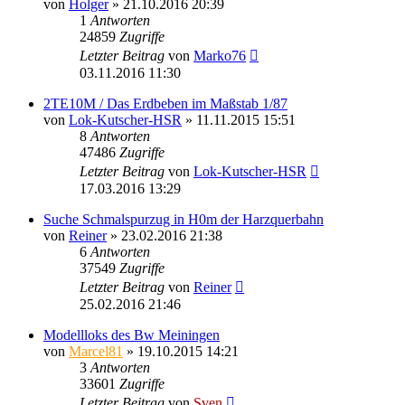
von
Holger
» 21.10.2016 20:39
1
Antworten
24859
Zugriffe
Letzter Beitrag
von
Marko76
03.11.2016 11:30
2TE10M / Das Erdbeben im Maßstab 1/87
von
Lok-Kutscher-HSR
» 11.11.2015 15:51
8
Antworten
47486
Zugriffe
Letzter Beitrag
von
Lok-Kutscher-HSR
17.03.2016 13:29
Suche Schmalspurzug in H0m der Harzquerbahn
von
Reiner
» 23.02.2016 21:38
6
Antworten
37549
Zugriffe
Letzter Beitrag
von
Reiner
25.02.2016 21:46
Modellloks des Bw Meiningen
von
Marcel81
» 19.10.2015 14:21
3
Antworten
33601
Zugriffe
Letzter Beitrag
von
Sven