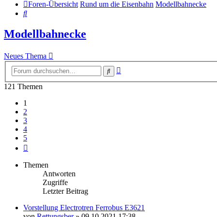
Foren-Übersicht
Rund um die Eisenbahn
Modellbahnecke
Suche
Modellbahnecke
Neues Thema
Erweiterte
Suche
Suche
121 Themen
1
2
3
4
5
Nächste
Themen
Antworten
Zugriffe
Letzter Beitrag
Vorstellung Electrotren Ferrobus E3621
von
Rettungsber
» 09.10.2021 17:38