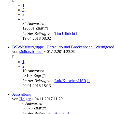
1
2
3
4
35
Antworten
120301
Zugriffe
Letzter Beitrag
von
Tim Ulbricht
19.04.2018 08:02
BSW-Kulturgruppe "Harzquer- und Brockenbahn" Wernigero
von
südharzbahner
» 01.12.2014 23:39
1
2
10
Antworten
53163
Zugriffe
Letzter Beitrag
von
Lok-Kutscher-HSR
20.01.2018 18:13
Ausstellung
von
Holger
» 04.11.2017 11:20
0
Antworten
58373
Zugriffe
Letzter Beitrag
von
Holger