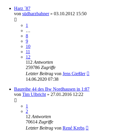
Harz ´87
von
südharzbahner
» 03.10.2012 15:50
1
…
8
9
10
11
12
112
Antworten
259786
Zugriffe
Letzter Beitrag
von
Jens Gießler
14.06.2020 07:38
Baureihe 44 des Bw Nordhausen in 1:87
von
Tim Ulbricht
» 27.01.2016 12:22
1
2
12
Antworten
70614
Zugriffe
Letzter Beitrag
von
René Krebs