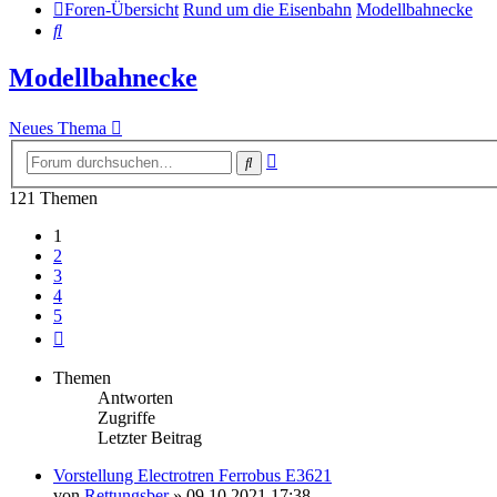
Foren-Übersicht
Rund um die Eisenbahn
Modellbahnecke
Suche
Modellbahnecke
Neues Thema
Erweiterte
Suche
Suche
121 Themen
1
2
3
4
5
Nächste
Themen
Antworten
Zugriffe
Letzter Beitrag
Vorstellung Electrotren Ferrobus E3621
von
Rettungsber
» 09.10.2021 17:38