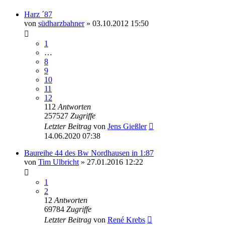
Harz ´87
von
südharzbahner
» 03.10.2012 15:50
1
…
8
9
10
11
12
112
Antworten
257527
Zugriffe
Letzter Beitrag
von
Jens Gießler
14.06.2020 07:38
Baureihe 44 des Bw Nordhausen in 1:87
von
Tim Ulbricht
» 27.01.2016 12:22
1
2
12
Antworten
69784
Zugriffe
Letzter Beitrag
von
René Krebs