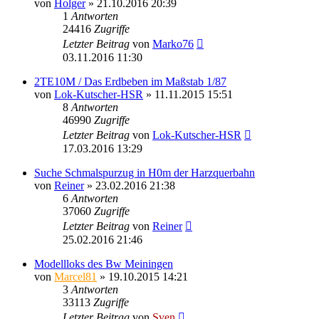
von
Holger
» 21.10.2016 20:39
1
Antworten
24416
Zugriffe
Letzter Beitrag
von
Marko76
03.11.2016 11:30
2TE10M / Das Erdbeben im Maßstab 1/87
von
Lok-Kutscher-HSR
» 11.11.2015 15:51
8
Antworten
46990
Zugriffe
Letzter Beitrag
von
Lok-Kutscher-HSR
17.03.2016 13:29
Suche Schmalspurzug in H0m der Harzquerbahn
von
Reiner
» 23.02.2016 21:38
6
Antworten
37060
Zugriffe
Letzter Beitrag
von
Reiner
25.02.2016 21:46
Modellloks des Bw Meiningen
von
Marcel81
» 19.10.2015 14:21
3
Antworten
33113
Zugriffe
Letzter Beitrag
von
Sven