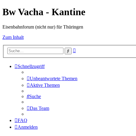
Bw Vacha - Kantine
Eisenbahnforum (nicht nur) für Thüringen
Zum Inhalt
Erweiterte
Suche
Suche
Schnellzugriff
Unbeantwortete Themen
Aktive Themen
Suche
Das Team
FAQ
Anmelden