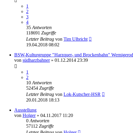
1
2
3
4
35
Antworten
118691
Zugriffe
Letzter Beitrag
von
Tim Ulbricht
19.04.2018 08:02
BSW-Kulturgruppe "Harzquer- und Brockenbahn" Wernigero
von
südharzbahner
» 01.12.2014 23:39
1
2
10
Antworten
52454
Zugriffe
Letzter Beitrag
von
Lok-Kutscher-HSR
20.01.2018 18:13
Ausstellung
von
Holger
» 04.11.2017 11:20
0
Antworten
57112
Zugriffe
Letzter Beitrag
von
Holger