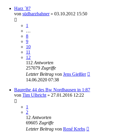
Harz ´87
von
südharzbahner
» 03.10.2012 15:50
1
…
8
9
10
11
12
112
Antworten
257079
Zugriffe
Letzter Beitrag
von
Jens Gießler
14.06.2020 07:38
Baureihe 44 des Bw Nordhausen in 1:87
von
Tim Ulbricht
» 27.01.2016 12:22
1
2
12
Antworten
69605
Zugriffe
Letzter Beitrag
von
René Krebs