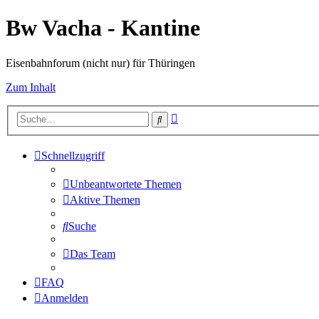
Bw Vacha - Kantine
Eisenbahnforum (nicht nur) für Thüringen
Zum Inhalt
Erweiterte
Suche
Suche
Schnellzugriff
Unbeantwortete Themen
Aktive Themen
Suche
Das Team
FAQ
Anmelden