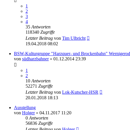
1
2
3
4
35
Antworten
118340
Zugriffe
Letzter Beitrag
von
Tim Ulbricht
19.04.2018 08:02
BSW-Kulturgruppe "Harzquer- und Brockenbahn" Wernigero
von
südharzbahner
» 01.12.2014 23:39
1
2
10
Antworten
52271
Zugriffe
Letzter Beitrag
von
Lok-Kutscher-HSR
20.01.2018 18:13
Ausstellung
von
Holger
» 04.11.2017 11:20
0
Antworten
56836
Zugriffe
Letzter Beitrag
von
Holger