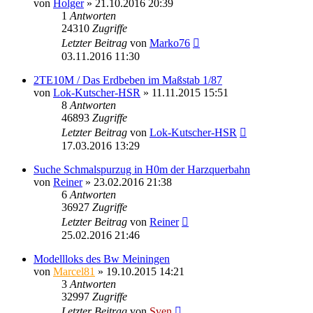
von
Holger
» 21.10.2016 20:39
1
Antworten
24310
Zugriffe
Letzter Beitrag
von
Marko76
03.11.2016 11:30
2TE10M / Das Erdbeben im Maßstab 1/87
von
Lok-Kutscher-HSR
» 11.11.2015 15:51
8
Antworten
46893
Zugriffe
Letzter Beitrag
von
Lok-Kutscher-HSR
17.03.2016 13:29
Suche Schmalspurzug in H0m der Harzquerbahn
von
Reiner
» 23.02.2016 21:38
6
Antworten
36927
Zugriffe
Letzter Beitrag
von
Reiner
25.02.2016 21:46
Modellloks des Bw Meiningen
von
Marcel81
» 19.10.2015 14:21
3
Antworten
32997
Zugriffe
Letzter Beitrag
von
Sven