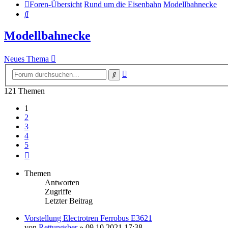
Foren-Übersicht
Rund um die Eisenbahn
Modellbahnecke
Suche
Modellbahnecke
Neues Thema
Erweiterte
Suche
Suche
121 Themen
1
2
3
4
5
Nächste
Themen
Antworten
Zugriffe
Letzter Beitrag
Vorstellung Electrotren Ferrobus E3621
von
Rettungsber
» 09.10.2021 17:38