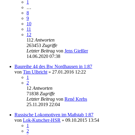
1
…
8
9
10
11
12
112
Antworten
263453
Zugriffe
Letzter Beitrag
von
Jens Gießler
14.06.2020 07:38
Baureihe 44 des Bw Nordhausen in 1:87
von
Tim Ulbricht
» 27.01.2016 12:22
1
2
12
Antworten
71838
Zugriffe
Letzter Beitrag
von
René Krebs
25.11.2019 22:04
Russische Lokomotiven im Maßstab 1:87
von
Lok-Kutscher-HSR
» 09.10.2015 13:54
1
2