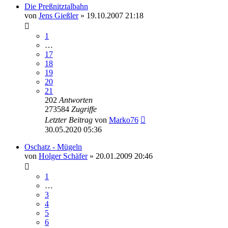
Die Preßnitztalbahn
von
Jens Gießler
» 19.10.2007 21:18
1
…
17
18
19
20
21
202
Antworten
273584
Zugriffe
Letzter Beitrag
von
Marko76
30.05.2020 05:36
Oschatz - Mügeln
von
Holger Schäfer
» 20.01.2009 20:46
1
…
3
4
5
6