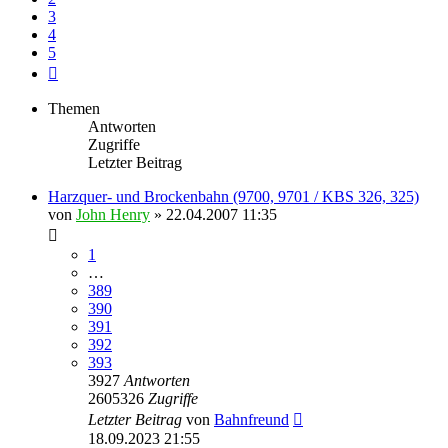
3
4
5
Nächste
Themen
Antworten
Zugriffe
Letzter Beitrag
Harzquer- und Brockenbahn (9700, 9701 / KBS 326, 325)
von
John Henry
» 22.04.2007 11:35
1
…
389
390
391
392
393
3927
Antworten
2605326
Zugriffe
Letzter Beitrag
von
Bahnfreund
18.09.2023 21:55