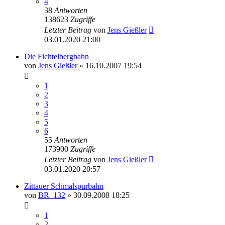
4
38
Antworten
138623
Zugriffe
Letzter Beitrag
von
Jens Gießler
03.01.2020 21:00
Die Fichtelbergbahn
von
Jens Gießler
» 16.10.2007 19:54
1
2
3
4
5
6
55
Antworten
173900
Zugriffe
Letzter Beitrag
von
Jens Gießler
03.01.2020 20:57
Zittauer Schmalspurbahn
von
BR_132
» 30.09.2008 18:25
1
2