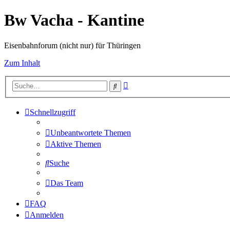
Bw Vacha - Kantine
Eisenbahnforum (nicht nur) für Thüringen
Zum Inhalt
Erweiterte
Suche
Suche
Schnellzugriff
Unbeantwortete Themen
Aktive Themen
Suche
Das Team
FAQ
Anmelden