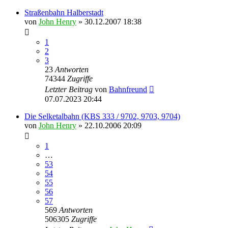
Straßenbahn Halberstadt
von
John Henry
» 30.12.2007 18:38
1
2
3
23
Antworten
74344
Zugriffe
Letzter Beitrag
von
Bahnfreund
07.07.2023 20:44
Die Selketalbahn (KBS 333 / 9702, 9703, 9704)
von
John Henry
» 22.10.2006 20:09
1
…
53
54
55
56
57
569
Antworten
506305
Zugriffe