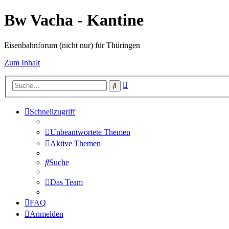
Bw Vacha - Kantine
Eisenbahnforum (nicht nur) für Thüringen
Zum Inhalt
Erweiterte
Suche
Suche
Schnellzugriff
Unbeantwortete Themen
Aktive Themen
Suche
Das Team
FAQ
Anmelden