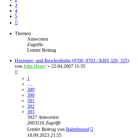
3
4
5
Nächste
Themen
Antworten
Zugriffe
Letzter Beitrag
Harzquer- und Brockenbahn (9700, 9701 / KBS 326, 325)
von
John Henry
» 22.04.2007 11:35
1
…
389
390
391
392
393
3927
Antworten
2603216
Zugriffe
Letzter Beitrag
von
Bahnfreund
18.09.2023 21:55