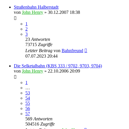
Straßenbahn Halberstadt
von
John Henry
» 30.12.2007 18:38
1
2
3
23
Antworten
73715
Zugriffe
Letzter Beitrag
von
Bahnfreund
07.07.2023 20:44
Die Selketalbahn (KBS 333 / 9702, 9703, 9704)
von
John Henry
» 22.10.2006 20:09
1
…
53
54
55
56
57
569
Antworten
504516
Zugriffe