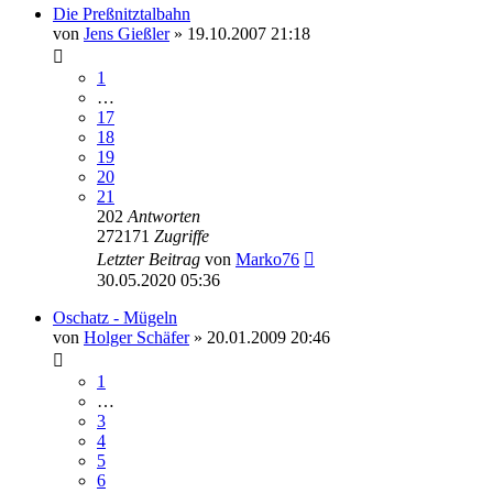
Die Preßnitztalbahn
von
Jens Gießler
» 19.10.2007 21:18
1
…
17
18
19
20
21
202
Antworten
272171
Zugriffe
Letzter Beitrag
von
Marko76
30.05.2020 05:36
Oschatz - Mügeln
von
Holger Schäfer
» 20.01.2009 20:46
1
…
3
4
5
6