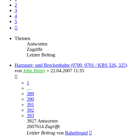
2
3
4
5
Nächste
Themen
Antworten
Zugriffe
Letzter Beitrag
Harzquer- und Brockenbahn (9700, 9701 / KBS 326, 325)
von
John Henry
» 22.04.2007 11:35
1
…
389
390
391
392
393
3927
Antworten
2607614
Zugriffe
Letzter Beitrag
von
Bahnfreund