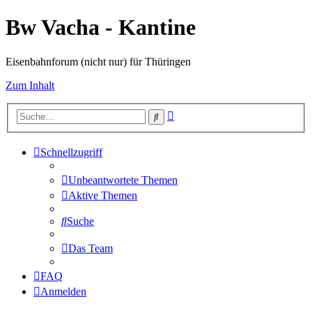
Bw Vacha - Kantine
Eisenbahnforum (nicht nur) für Thüringen
Zum Inhalt
Erweiterte
Suche
Suche
Schnellzugriff
Unbeantwortete Themen
Aktive Themen
Suche
Das Team
FAQ
Anmelden