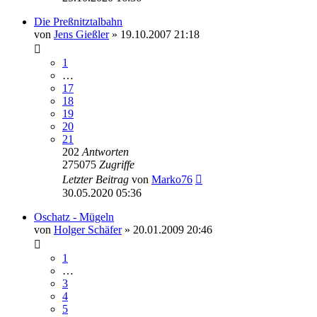
Die Preßnitztalbahn
von
Jens Gießler
» 19.10.2007 21:18
1
…
17
18
19
20
21
202
Antworten
275075
Zugriffe
Letzter Beitrag
von
Marko76
30.05.2020 05:36
Oschatz - Mügeln
von
Holger Schäfer
» 20.01.2009 20:46
1
…
3
4
5