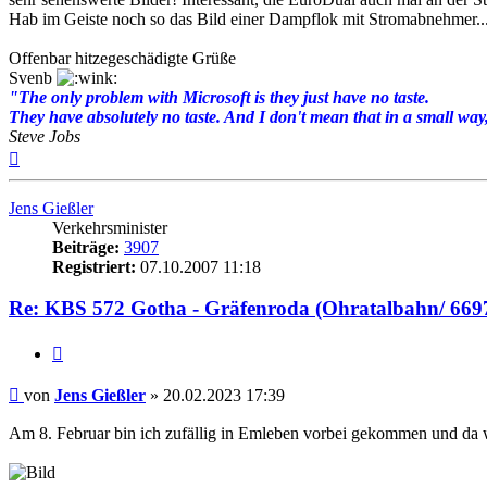
Hab im Geiste noch so das Bild einer Dampflok mit Stromabnehmer...
Offenbar hitzegeschädigte Grüße
Svenb
"The only problem with Microsoft is they just have no taste.
They have absolutely no taste. And I don't mean that in a small way, 
Steve Jobs
Nach
oben
Jens Gießler
Verkehrsminister
Beiträge:
3907
Registriert:
07.10.2007 11:18
Re: KBS 572 Gotha - Gräfenroda (Ohratalbahn/ 669
Zitat
Beitrag
von
Jens Gießler
»
20.02.2023 17:39
Am 8. Februar bin ich zufällig in Emleben vorbei gekommen und da