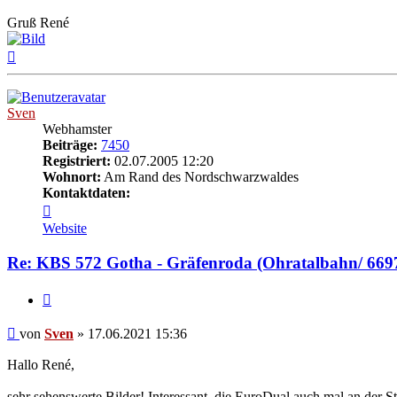
Gruß René
Nach
oben
Sven
Webhamster
Beiträge:
7450
Registriert:
02.07.2005 12:20
Wohnort:
Am Rand des Nordschwarzwaldes
Kontaktdaten:
Kontaktdaten
von
Website
Sven
Re: KBS 572 Gotha - Gräfenroda (Ohratalbahn/ 669
Zitat
Beitrag
von
Sven
»
17.06.2021 15:36
Hallo René,
sehr sehenswerte Bilder! Interessant, die EuroDual auch mal an der S