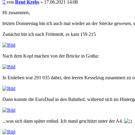
Beitrag
von
René Krebs
»
17.06.2021 14:08
Hi zusammen,
letzten Donnerstag bin ich auch mal wieder an der Strecke gewesen,
Zunächst bin ich nach Fröttstedt, es kam 159 215
Nach dem Kopf machen von der Brücke in Gotha:
In Emleben war 291 035 dabei, den leeren Kesselzug zusammen zu r
Dann konnte die EuroDual in den Bahnhof, während sich im Hinterg
...was sich dann später entlud. Ich stand geschützt unter der A4.