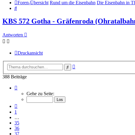
Foren-Übersicht
Rund um die Eisenbahn
Die Eisenbahn in T
Suche
KBS 572 Gotha - Gräfenroda (Ohratalbahn
Antworten
Druckansicht
Erweiterte
Suche
Suche
388 Beiträge
Seite
39
Gehe zu Seite:
von
39
Vorherige
1
…
35
36
37