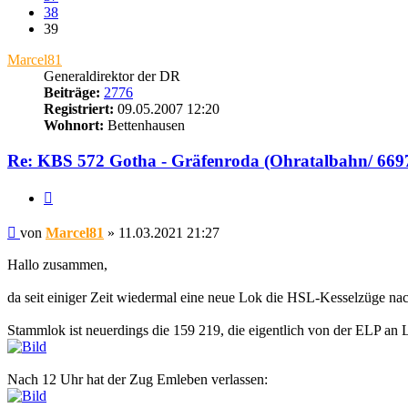
38
39
Marcel81
Generaldirektor der DR
Beiträge:
2776
Registriert:
09.05.2007 12:20
Wohnort:
Bettenhausen
Re: KBS 572 Gotha - Gräfenroda (Ohratalbahn/ 669
Zitat
Beitrag
von
Marcel81
»
11.03.2021 21:27
Hallo zusammen,
da seit einiger Zeit wiedermal eine neue Lok die HSL-Kesselzüge na
Stammlok ist neuerdings die 159 219, die eigentlich von der ELP an 
Nach 12 Uhr hat der Zug Emleben verlassen: