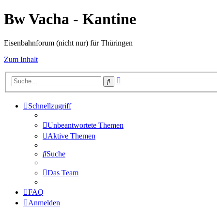
Bw Vacha - Kantine
Eisenbahnforum (nicht nur) für Thüringen
Zum Inhalt
Erweiterte
Suche
Suche
Schnellzugriff
Unbeantwortete Themen
Aktive Themen
Suche
Das Team
FAQ
Anmelden