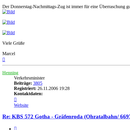
Der Donnerstag-Nachmittags-Zug ist immer für eine Überraschung gut
Viele Grüße
Marcel
Nach
oben
Henning
Verkehrsminister
Beiträge:
3805
Registriert:
26.11.2006 19:28
Kontaktdaten:
Kontaktdaten
von
Website
Henning
Re: KBS 572 Gotha - Gräfenroda (Ohratalbahn/ 669
Zitat