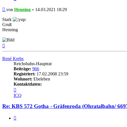
Beitrag
von
Henning
»
14.03.2021 18:29
Stark
Gruß
Henning
Nach
oben
René Krebs
Reichsbahn-Hauptrat
Beiträge:
966
Registriert:
17.02.2008 23:59
Wohnort:
Ebeleben
Kontaktdaten:
Kontaktdaten
von
ICQ
René
Krebs
Re: KBS 572 Gotha - Gräfenroda (Ohratalbahn/ 669
Zitat