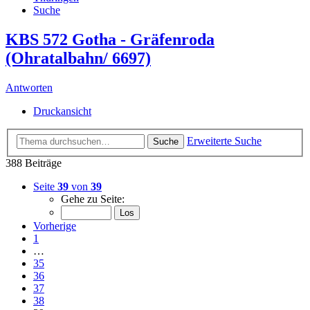
Suche
KBS 572 Gotha - Gräfenroda
(Ohratalbahn/ 6697)
Antworten
Druckansicht
Erweiterte Suche
Suche
388 Beiträge
Seite
39
von
39
Gehe zu Seite:
Vorherige
1
…
35
36
37
38