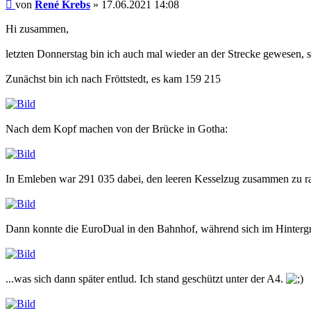
Beitrag
von
René Krebs
»
17.06.2021 14:08
Hi zusammen,
letzten Donnerstag bin ich auch mal wieder an der Strecke gewesen,
Zunächst bin ich nach Fröttstedt, es kam 159 215
Nach dem Kopf machen von der Brücke in Gotha:
In Emleben war 291 035 dabei, den leeren Kesselzug zusammen zu r
Dann konnte die EuroDual in den Bahnhof, während sich im Hinterg
...was sich dann später entlud. Ich stand geschützt unter der A4.