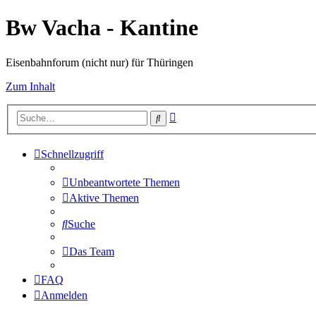
Bw Vacha - Kantine
Eisenbahnforum (nicht nur) für Thüringen
Zum Inhalt
Erweiterte
Suche
Suche
Schnellzugriff
Unbeantwortete Themen
Aktive Themen
Suche
Das Team
FAQ
Anmelden