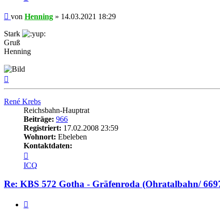
Beitrag
von
Henning
»
14.03.2021 18:29
Stark
Gruß
Henning
Nach
oben
René Krebs
Reichsbahn-Hauptrat
Beiträge:
966
Registriert:
17.02.2008 23:59
Wohnort:
Ebeleben
Kontaktdaten:
Kontaktdaten
von
ICQ
René
Krebs
Re: KBS 572 Gotha - Gräfenroda (Ohratalbahn/ 669
Zitat