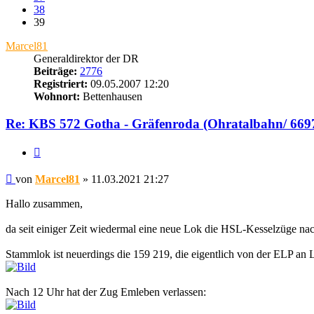
38
39
Marcel81
Generaldirektor der DR
Beiträge:
2776
Registriert:
09.05.2007 12:20
Wohnort:
Bettenhausen
Re: KBS 572 Gotha - Gräfenroda (Ohratalbahn/ 669
Zitat
Beitrag
von
Marcel81
»
11.03.2021 21:27
Hallo zusammen,
da seit einiger Zeit wiedermal eine neue Lok die HSL-Kesselzüge na
Stammlok ist neuerdings die 159 219, die eigentlich von der ELP an 
Nach 12 Uhr hat der Zug Emleben verlassen: