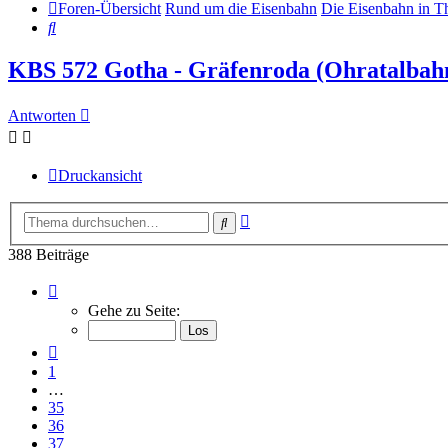
Foren-Übersicht
Rund um die Eisenbahn
Die Eisenbahn in T
Suche
KBS 572 Gotha - Gräfenroda (Ohratalbahn
Antworten
Druckansicht
Erweiterte
Suche
Suche
388 Beiträge
Seite
39
Gehe zu Seite:
von
39
Vorherige
1
…
35
36
37