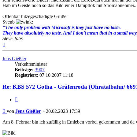
Hab im Geiste noch so das Bild einer Dampflok mit Stromabnehmer...
Offenbar hitzegeschädigte Grüße
Svenb
"The only problem with Microsoft is they just have no taste.
They have absolutely no taste. And I don't mean that in a small way, 
Steve Jobs
Nach
oben
Jens Gießler
Verkehrsminister
Beiträge:
3907
Registriert:
07.10.2007 11:18
Re: KBS 572 Gotha - Gräfenroda (Ohratalbahn/ 669
Zitat
Beitrag
von
Jens Gießler
»
20.02.2023 17:39
Am 8. Februar bin ich zufällig in Emleben vorbei gekommen und da