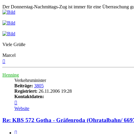
Der Donnerstag-Nachmittags-Zug ist immer für eine Überraschung gut
Viele Grüße
Marcel
Nach
oben
Henning
Verkehrsminister
Beiträge:
3805
Registriert:
26.11.2006 19:28
Kontaktdaten:
Kontaktdaten
von
Website
Henning
Re: KBS 572 Gotha - Gräfenroda (Ohratalbahn/ 669
Zitat