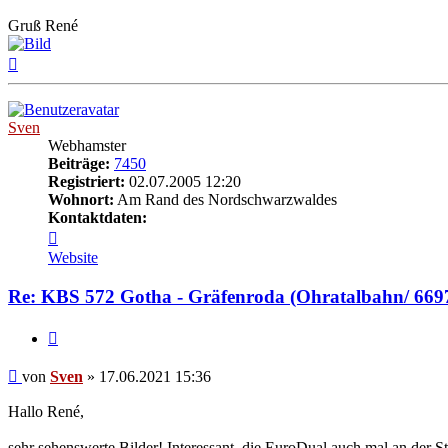
Gruß René
Nach
oben
Sven
Webhamster
Beiträge:
7450
Registriert:
02.07.2005 12:20
Wohnort:
Am Rand des Nordschwarzwaldes
Kontaktdaten:
Kontaktdaten
von
Website
Sven
Re: KBS 572 Gotha - Gräfenroda (Ohratalbahn/ 669
Zitat
Beitrag
von
Sven
»
17.06.2021 15:36
Hallo René,
sehr sehenswerte Bilder! Interessant, die EuroDual auch mal an der S