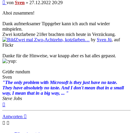
Beitrag
von
Sven
»
27.12.2022 20:29
Ahoi zusammen!
Dank aufmerksamer Tippgeber kann ich auch mal wieder
mitspielen.
Zwei kotzfarbene 218er brachten mich heute in Verzückung.
Zwei mal Zwo-Achtzehn, kotzfarben…
by
Sven Jü
, auf
Flickr
Danke für die Hinweise, war knapp aber es hat alles gepasst.
Grüße rundum
Sven
"The only problem with Microsoft is they just have no taste.
They have absolutely no taste. And I don't mean that in a small
way, I mean that in a big way, ... "
Steve Jobs
Nach
oben
Antworten