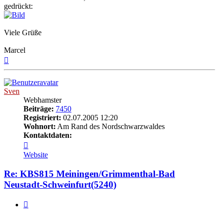
gedrückt:
Viele Grüße
Marcel
Nach
oben
Sven
Webhamster
Beiträge:
7450
Registriert:
02.07.2005 12:20
Wohnort:
Am Rand des Nordschwarzwaldes
Kontaktdaten:
Kontaktdaten
von
Website
Sven
Re: KBS815 Meiningen/Grimmenthal-Bad
Neustadt-Schweinfurt(5240)
Zitat