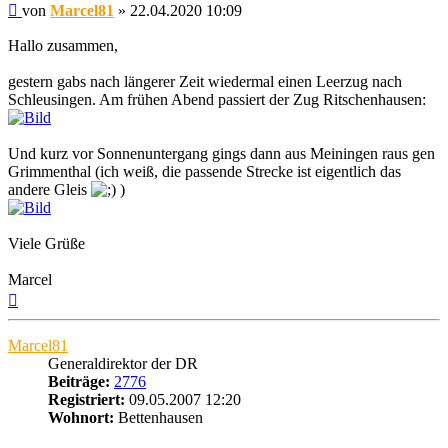
Beitrag
von
Marcel81
»
22.04.2020 10:09
Hallo zusammen,
gestern gabs nach längerer Zeit wiedermal einen Leerzug nach
Schleusingen. Am frühen Abend passiert der Zug Ritschenhausen:
Und kurz vor Sonnenuntergang gings dann aus Meiningen raus gen
Grimmenthal (ich weiß, die passende Strecke ist eigentlich das
andere Gleis
)
Viele Grüße
Marcel
Nach
oben
Marcel81
Generaldirektor der DR
Beiträge:
2776
Registriert:
09.05.2007 12:20
Wohnort:
Bettenhausen