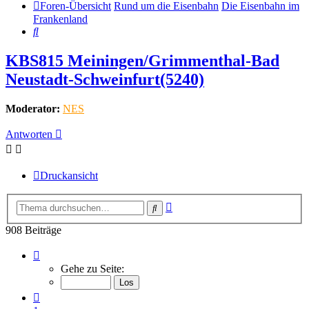
Foren-Übersicht
Rund um die Eisenbahn
Die Eisenbahn im
Frankenland
Suche
KBS815 Meiningen/Grimmenthal-Bad
Neustadt-Schweinfurt(5240)
Moderator:
NES
Antworten
Druckansicht
Erweiterte
Suche
Suche
908 Beiträge
Seite
91
Gehe zu Seite:
von
91
Vorherige