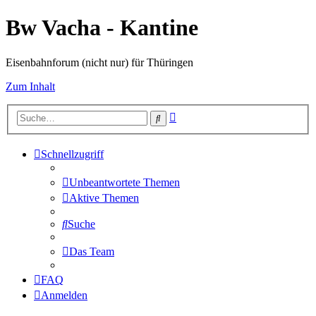
Bw Vacha - Kantine
Eisenbahnforum (nicht nur) für Thüringen
Zum Inhalt
Erweiterte
Suche
Suche
Schnellzugriff
Unbeantwortete Themen
Aktive Themen
Suche
Das Team
FAQ
Anmelden