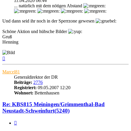
11.04.2020 06:44
... natürlich mit dem nötigen Abstand
Und dann seid ihr noch in der Sperrzone gewesen
Schöne Aktion und hübsche Bilder
Gruß
Henning
Nach
oben
Marcel81
Generaldirektor der DR
Beiträge:
2776
Registriert:
09.05.2007 12:20
Wohnort:
Bettenhausen
Re: KBS815 Meiningen/Grimmenthal-Bad
Neustadt-Schweinfurt(5240)
Zitat