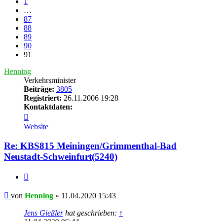
1
…
87
88
89
90
91
Henning
Verkehrsminister
Beiträge:
3805
Registriert:
26.11.2006 19:28
Kontaktdaten:
Kontaktdaten
von
Website
Henning
Re: KBS815 Meiningen/Grimmenthal-Bad
Neustadt-Schweinfurt(5240)
Zitat
Beitrag
von
Henning
»
11.04.2020 15:43
Jens Gießler
hat geschrieben:
↑