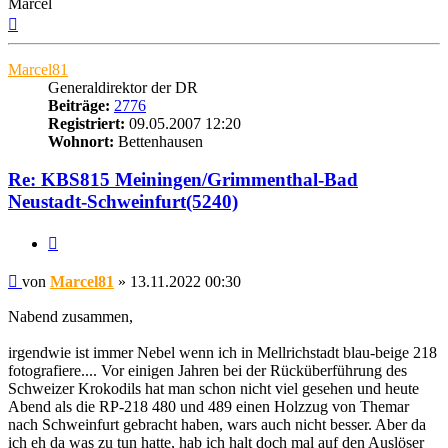
Marcel
Nach
oben
Marcel81
Generaldirektor der DR
Beiträge:
2776
Registriert:
09.05.2007 12:20
Wohnort:
Bettenhausen
Re: KBS815 Meiningen/Grimmenthal-Bad
Neustadt-Schweinfurt(5240)
Zitat
Beitrag
von
Marcel81
»
13.11.2022 00:30
Nabend zusammen,
irgendwie ist immer Nebel wenn ich in Mellrichstadt blau-beige 218
fotografiere.... Vor einigen Jahren bei der Rücküberführung des
Schweizer Krokodils hat man schon nicht viel gesehen und heute
Abend als die RP-218 480 und 489 einen Holzzug von Themar
nach Schweinfurt gebracht haben, wars auch nicht besser. Aber da
ich eh da was zu tun hatte, hab ich halt doch mal auf den Auslöser