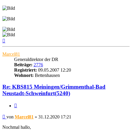
Nach
oben
Marcel81
Generaldirektor der DR
Beiträge:
2776
Registriert:
09.05.2007 12:20
Wohnort:
Bettenhausen
Re: KBS815 Meiningen/Grimmenthal-Bad
Neustadt-Schweinfurt(5240)
Zitat
Beitrag
von
Marcel81
»
31.12.2020 17:21
Nochmal hallo,