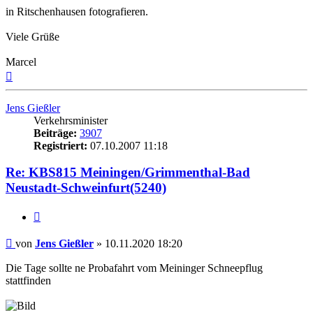
in Ritschenhausen fotografieren.
Viele Grüße
Marcel
Nach
oben
Jens Gießler
Verkehrsminister
Beiträge:
3907
Registriert:
07.10.2007 11:18
Re: KBS815 Meiningen/Grimmenthal-Bad
Neustadt-Schweinfurt(5240)
Zitat
Beitrag
von
Jens Gießler
»
10.11.2020 18:20
Die Tage sollte ne Probafahrt vom Meininger Schneepflug
stattfinden