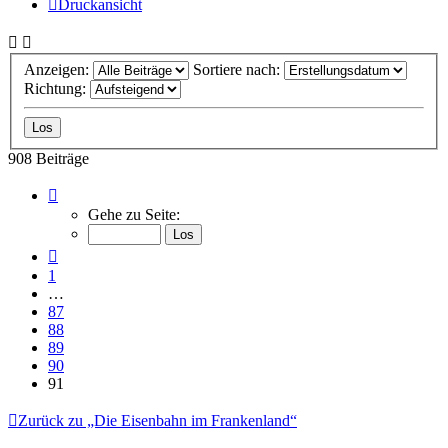
Druckansicht
Anzeigen:
Sortiere nach:
Richtung:
908 Beiträge
Seite
91
Gehe zu Seite:
von
91
Vorherige
1
…
87
88
89
90
91
Zurück zu „Die Eisenbahn im Frankenland“