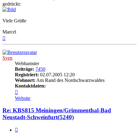
gedrückt:
Viele Grüße
Marcel
Nach
oben
Sven
Webhamster
Beiträge:
7450
Registriert:
02.07.2005 12:20
Wohnort:
Am Rand des Nordschwarzwaldes
Kontaktdaten:
Kontaktdaten
von
Website
Sven
Re: KBS815 Meiningen/Grimmenthal-Bad
Neustadt-Schweinfurt(5240)
Zitat