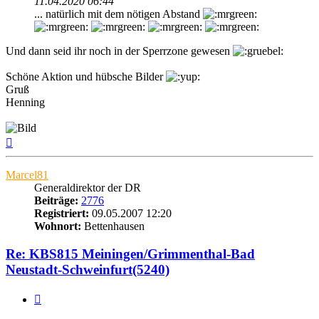
11.04.2020 06:44
... natürlich mit dem nötigen Abstand
Und dann seid ihr noch in der Sperrzone gewesen
Schöne Aktion und hübsche Bilder
Gruß
Henning
Nach
oben
Marcel81
Generaldirektor der DR
Beiträge:
2776
Registriert:
09.05.2007 12:20
Wohnort:
Bettenhausen
Re: KBS815 Meiningen/Grimmenthal-Bad
Neustadt-Schweinfurt(5240)
Zitat