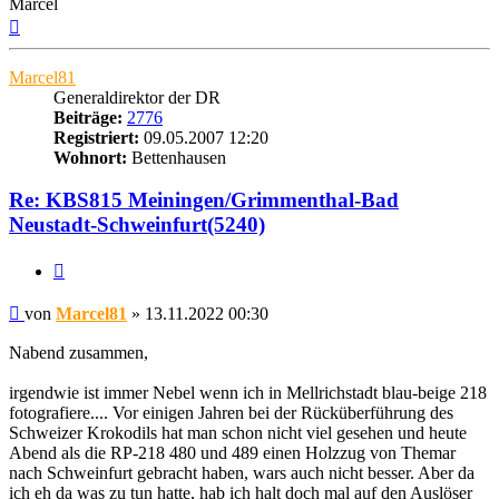
Marcel
Nach
oben
Marcel81
Generaldirektor der DR
Beiträge:
2776
Registriert:
09.05.2007 12:20
Wohnort:
Bettenhausen
Re: KBS815 Meiningen/Grimmenthal-Bad
Neustadt-Schweinfurt(5240)
Zitat
Beitrag
von
Marcel81
»
13.11.2022 00:30
Nabend zusammen,
irgendwie ist immer Nebel wenn ich in Mellrichstadt blau-beige 218
fotografiere.... Vor einigen Jahren bei der Rücküberführung des
Schweizer Krokodils hat man schon nicht viel gesehen und heute
Abend als die RP-218 480 und 489 einen Holzzug von Themar
nach Schweinfurt gebracht haben, wars auch nicht besser. Aber da
ich eh da was zu tun hatte, hab ich halt doch mal auf den Auslöser