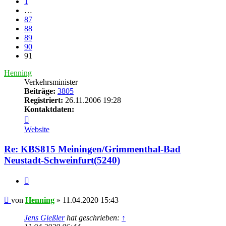
1
…
87
88
89
90
91
Henning
Verkehrsminister
Beiträge:
3805
Registriert:
26.11.2006 19:28
Kontaktdaten:
Kontaktdaten
von
Website
Henning
Re: KBS815 Meiningen/Grimmenthal-Bad
Neustadt-Schweinfurt(5240)
Zitat
Beitrag
von
Henning
»
11.04.2020 15:43
Jens Gießler
hat geschrieben:
↑