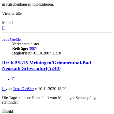
in Ritschenhausen fotografieren.
Viele Grüße
Marcel
Nach
oben
Jens Gießler
Verkehrsminister
Beiträge:
3907
Registriert:
07.10.2007 11:18
Re: KBS815 Meiningen/Grimmenthal-Bad
Neustadt-Schweinfurt(5240)
Zitat
Beitrag
von
Jens Gießler
»
10.11.2020 18:20
Die Tage sollte ne Probafahrt vom Meininger Schneepflug
stattfinden