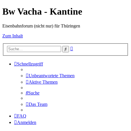
Bw Vacha - Kantine
Eisenbahnforum (nicht nur) für Thüringen
Zum Inhalt
Erweiterte
Suche
Suche
Schnellzugriff
Unbeantwortete Themen
Aktive Themen
Suche
Das Team
FAQ
Anmelden