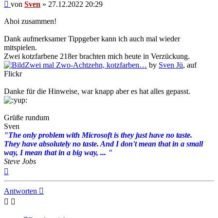
Beitrag
von
Sven
»
27.12.2022 20:29
Ahoi zusammen!
Dank aufmerksamer Tippgeber kann ich auch mal wieder
mitspielen.
Zwei kotzfarbene 218er brachten mich heute in Verzückung.
Zwei mal Zwo-Achtzehn, kotzfarben…
by
Sven Jü
, auf
Flickr
Danke für die Hinweise, war knapp aber es hat alles gepasst.
Grüße rundum
Sven
"The only problem with Microsoft is they just have no taste.
They have absolutely no taste. And I don't mean that in a small
way, I mean that in a big way, ... "
Steve Jobs
Nach
oben
Antworten