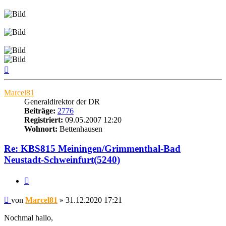
Nach
oben
Marcel81
Generaldirektor der DR
Beiträge:
2776
Registriert:
09.05.2007 12:20
Wohnort:
Bettenhausen
Re: KBS815 Meiningen/Grimmenthal-Bad
Neustadt-Schweinfurt(5240)
Zitat
Beitrag
von
Marcel81
»
31.12.2020 17:21
Nochmal hallo,