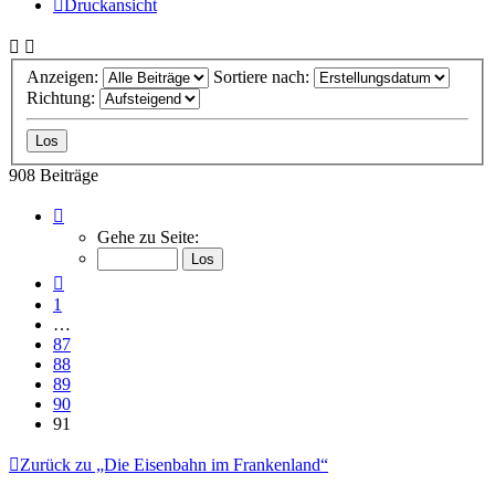
Druckansicht
Anzeigen:
Sortiere nach:
Richtung:
908 Beiträge
Seite
91
Gehe zu Seite:
von
91
Vorherige
1
…
87
88
89
90
91
Zurück zu „Die Eisenbahn im Frankenland“