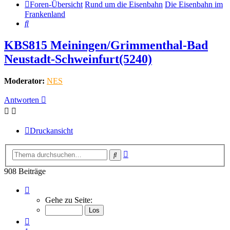
Foren-Übersicht
Rund um die Eisenbahn
Die Eisenbahn im
Frankenland
Suche
KBS815 Meiningen/Grimmenthal-Bad
Neustadt-Schweinfurt(5240)
Moderator:
NES
Antworten
Druckansicht
Erweiterte
Suche
Suche
908 Beiträge
Seite
91
Gehe zu Seite:
von
91
Vorherige