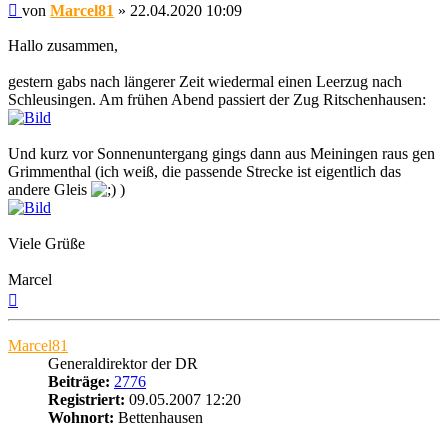
Beitrag
von
Marcel81
»
22.04.2020 10:09
Hallo zusammen,
gestern gabs nach längerer Zeit wiedermal einen Leerzug nach
Schleusingen. Am frühen Abend passiert der Zug Ritschenhausen:
Und kurz vor Sonnenuntergang gings dann aus Meiningen raus gen
Grimmenthal (ich weiß, die passende Strecke ist eigentlich das
andere Gleis
)
Viele Grüße
Marcel
Nach
oben
Marcel81
Generaldirektor der DR
Beiträge:
2776
Registriert:
09.05.2007 12:20
Wohnort:
Bettenhausen