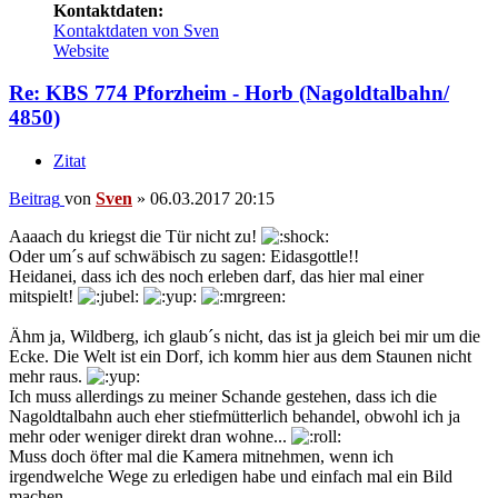
Kontaktdaten:
Kontaktdaten von Sven
Website
Re: KBS 774 Pforzheim - Horb (Nagoldtalbahn/
4850)
Zitat
Beitrag
von
Sven
»
06.03.2017 20:15
Aaaach du kriegst die Tür nicht zu!
Oder um´s auf schwäbisch zu sagen: Eidasgottle!!
Heidanei, dass ich des noch erleben darf, das hier mal einer
mitspielt!
Ähm ja, Wildberg, ich glaub´s nicht, das ist ja gleich bei mir um die
Ecke. Die Welt ist ein Dorf, ich komm hier aus dem Staunen nicht
mehr raus.
Ich muss allerdings zu meiner Schande gestehen, dass ich die
Nagoldtalbahn auch eher stiefmütterlich behandel, obwohl ich ja
mehr oder weniger direkt dran wohne...
Muss doch öfter mal die Kamera mitnehmen, wenn ich
irgendwelche Wege zu erledigen habe und einfach mal ein Bild
machen...