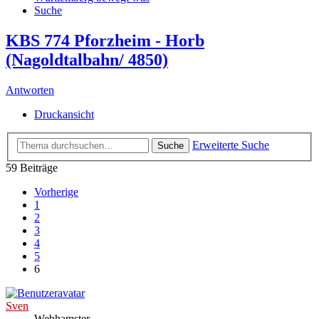
Suche
KBS 774 Pforzheim - Horb
(Nagoldtalbahn/ 4850)
Antworten
Druckansicht
Erweiterte Suche
Suche
59 Beiträge
Vorherige
1
2
3
4
5
6
Sven
Webhamster