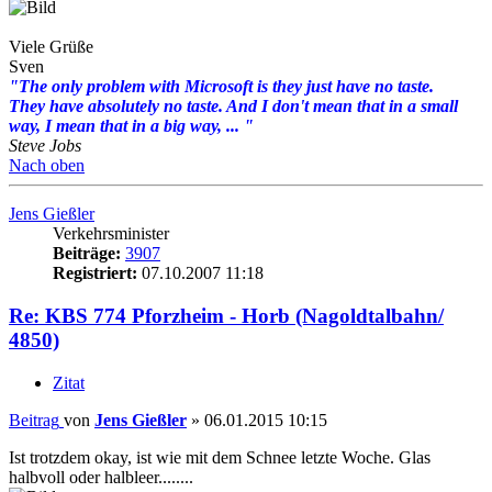
Viele Grüße
Sven
"The only problem with Microsoft is they just have no taste.
They have absolutely no taste. And I don't mean that in a small
way, I mean that in a big way, ... "
Steve Jobs
Nach oben
Jens Gießler
Verkehrsminister
Beiträge:
3907
Registriert:
07.10.2007 11:18
Re: KBS 774 Pforzheim - Horb (Nagoldtalbahn/
4850)
Zitat
Beitrag
von
Jens Gießler
»
06.01.2015 10:15
Ist trotzdem okay, ist wie mit dem Schnee letzte Woche. Glas
halbvoll oder halbleer........