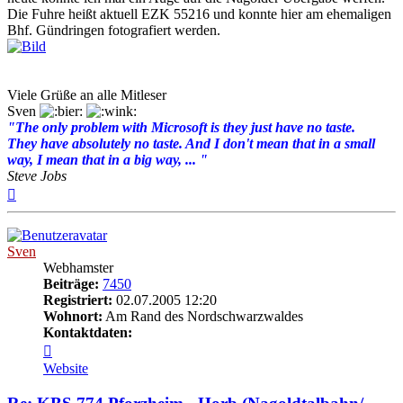
Die Fuhre heißt aktuell EZK 55216 und konnte hier am ehemaligen
Bhf. Gündringen fotografiert werden.
Viele Grüße an alle Mitleser
Sven
"The only problem with Microsoft is they just have no taste.
They have absolutely no taste. And I don't mean that in a small
way, I mean that in a big way, ... "
Steve Jobs
Nach
oben
Sven
Webhamster
Beiträge:
7450
Registriert:
02.07.2005 12:20
Wohnort:
Am Rand des Nordschwarzwaldes
Kontaktdaten:
Kontaktdaten
von
Website
Sven