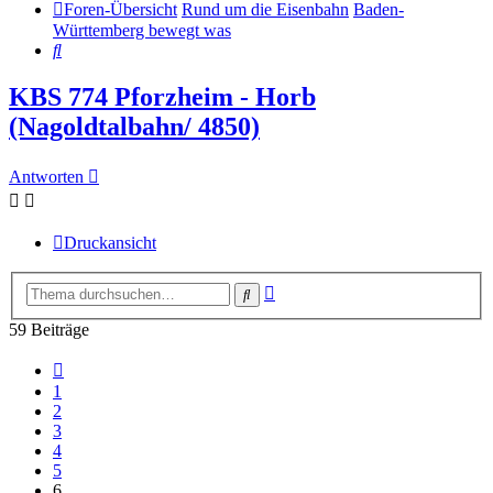
Foren-Übersicht
Rund um die Eisenbahn
Baden-
Württemberg bewegt was
Suche
KBS 774 Pforzheim - Horb
(Nagoldtalbahn/ 4850)
Antworten
Druckansicht
Erweiterte
Suche
Suche
59 Beiträge
Vorherige
1
2
3
4
5
6