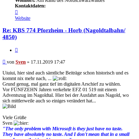
Wohnort:
Am Rand des Nordschwarzwaldes
Kontaktdaten:
Kontaktdaten
von
Website
Sven
Re: KBS 774 Pforzheim - Horb (Nagoldtalbahn/
4850)
Zitat
Beitrag
von
Sven
»
17.11.2019 17:47
Uiuiui, hier sind auch sämtliche Beiträge schon historisch und es
kommt nix mehr nach, ...
Grund genug, mal ganz tief im digitalen Arschief zu wühlen.
Vor FÜNFZEHN Jahren verkehrte EFZ 01 519 mit einem
Adventszug im Nagoldtal. Hier bei der Ausfahrt aus Nagold, wo
sich mittlerweile auch so einiges verändert hat...
Viele Grüße
Sven
"The only problem with Microsoft is they just have no taste.
They have absolutely no taste. And I don't mean that in a small