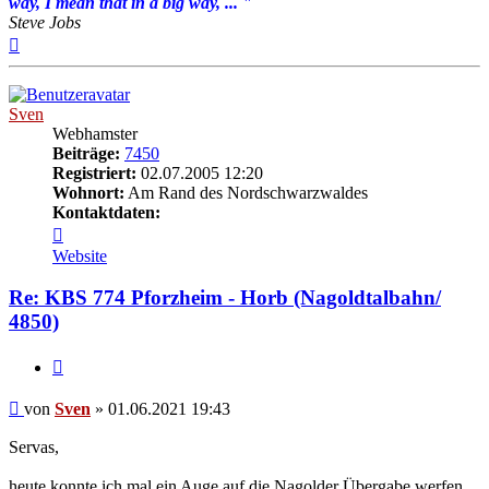
way, I mean that in a big way, ... "
Steve Jobs
Nach
oben
Sven
Webhamster
Beiträge:
7450
Registriert:
02.07.2005 12:20
Wohnort:
Am Rand des Nordschwarzwaldes
Kontaktdaten:
Kontaktdaten
von
Website
Sven
Re: KBS 774 Pforzheim - Horb (Nagoldtalbahn/
4850)
Zitat
Beitrag
von
Sven
»
01.06.2021 19:43
Servas,
heute konnte ich mal ein Auge auf die Nagolder Übergabe werfen.