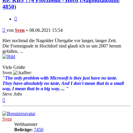
Re: KBS 774 Pforzheim - Horb (Nagoldtalbahn/
4850)
Zitat
Beitrag
von
Sven
»
08.06.2021 15:54
Hier nochmal die Nagolder Übergabe vor langer, langer Zeit.
Die Formsignale in Hochdorf sind glaub ich so um 2007 herum
gefallen, ...
Viele Grüße
Sven
"The only problem with Microsoft is they just have no taste.
They have absolutely no taste. And I don't mean that in a small
way, I mean that in a big way, ... "
Steve Jobs
Nach
oben
Sven
Webhamster
Beiträge:
7450