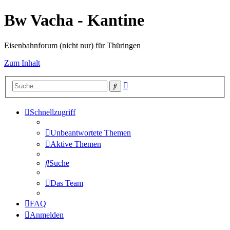
Bw Vacha - Kantine
Eisenbahnforum (nicht nur) für Thüringen
Zum Inhalt
Erweiterte
Suche
Suche
Schnellzugriff
Unbeantwortete Themen
Aktive Themen
Suche
Das Team
FAQ
Anmelden