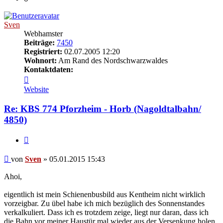
Sven
Webhamster
Beiträge:
7450
Registriert:
02.07.2005 12:20
Wohnort:
Am Rand des Nordschwarzwaldes
Kontaktdaten:
Kontaktdaten
von
Website
Sven
Re: KBS 774 Pforzheim - Horb (Nagoldtalbahn/
4850)
Zitat
Beitrag
von
Sven
»
05.01.2015 15:43
Ahoi,
eigentlich ist mein Schienenbusbild aus Kentheim nicht wirklich
vorzeigbar. Zu übel habe ich mich bezüglich des Sonnenstandes
verkalkuliert. Dass ich es trotzdem zeige, liegt nur daran, dass ich
die Bahn vor meiner Haustür mal wieder aus der Versenkung holen