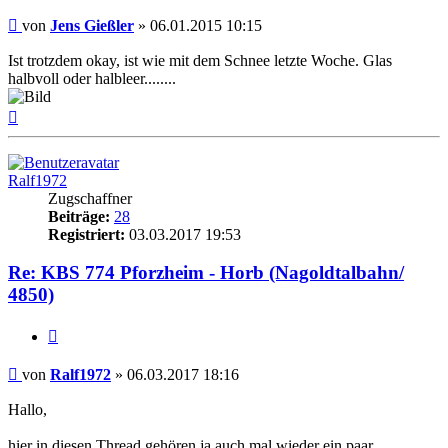
Beitrag
von
Jens Gießler
»
06.01.2015 10:15
Ist trotzdem okay, ist wie mit dem Schnee letzte Woche. Glas
halbvoll oder halbleer........
Nach
oben
Ralf1972
Zugschaffner
Beiträge:
28
Registriert:
03.03.2017 19:53
Re: KBS 774 Pforzheim - Horb (Nagoldtalbahn/
4850)
Zitat
Beitrag
von
Ralf1972
»
06.03.2017 18:16
Hallo,
hier in diesen Thread gehören ja auch mal wieder ein paar