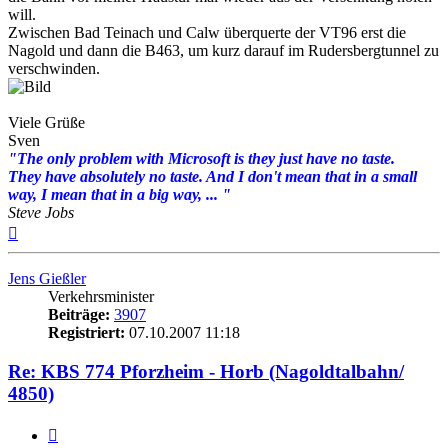
will.
Zwischen Bad Teinach und Calw überquerte der VT96 erst die
Nagold und dann die B463, um kurz darauf im Rudersbergtunnel zu
verschwinden.
Viele Grüße
Sven
"The only problem with Microsoft is they just have no taste.
They have absolutely no taste. And I don't mean that in a small
way, I mean that in a big way, ... "
Steve Jobs
Nach
oben
Jens Gießler
Verkehrsminister
Beiträge:
3907
Registriert:
07.10.2007 11:18
Re: KBS 774 Pforzheim - Horb (Nagoldtalbahn/
4850)
Zitat