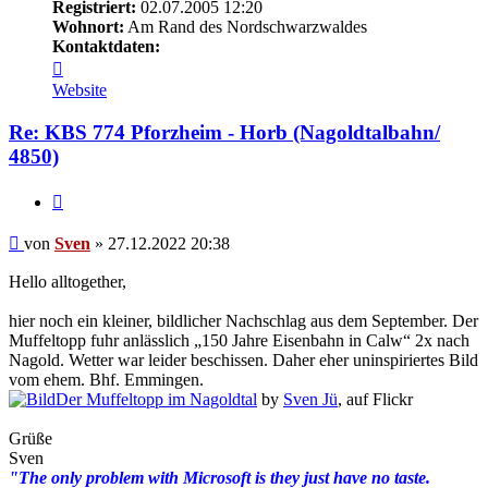
Registriert:
02.07.2005 12:20
Wohnort:
Am Rand des Nordschwarzwaldes
Kontaktdaten:
Kontaktdaten
von
Website
Sven
Re: KBS 774 Pforzheim - Horb (Nagoldtalbahn/
4850)
Zitat
Beitrag
von
Sven
»
27.12.2022 20:38
Hello alltogether,
hier noch ein kleiner, bildlicher Nachschlag aus dem September. Der
Muffeltopp fuhr anlässlich „150 Jahre Eisenbahn in Calw“ 2x nach
Nagold. Wetter war leider beschissen. Daher eher uninspiriertes Bild
vom ehem. Bhf. Emmingen.
Der Muffeltopp im Nagoldtal
by
Sven Jü
, auf Flickr
Grüße
Sven
"The only problem with Microsoft is they just have no taste.