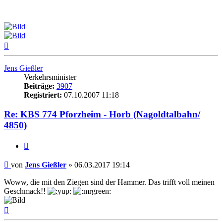
Nach
oben
Jens Gießler
Verkehrsminister
Beiträge:
3907
Registriert:
07.10.2007 11:18
Re: KBS 774 Pforzheim - Horb (Nagoldtalbahn/
4850)
Zitat
Beitrag
von
Jens Gießler
»
06.03.2017 19:14
Woww, die mit den Ziegen sind der Hammer. Das trifft voll meinen
Geschmack!!
Nach
oben