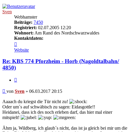
Sven
Webhamster
Beiträge:
7450
Registriert:
02.07.2005 12:20
Wohnort:
Am Rand des Nordschwarzwaldes
Kontaktdaten:
Kontaktdaten
von
Website
Sven
Re: KBS 774 Pforzheim - Horb (Nagoldtalbahn/
4850)
Zitat
Beitrag
von
Sven
»
06.03.2017 20:15
Aaaach du kriegst die Tür nicht zu!
Oder um´s auf schwäbisch zu sagen: Eidasgottle!!
Heidanei, dass ich des noch erleben darf, das hier mal einer
mitspielt!
Ähm ja, Wildberg, ich glaub´s nicht, das ist ja gleich bei mir um die