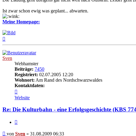
Ist zwar schon ewig was geplant... abwarten.
Meine Homepage:
Nach
oben
Sven
Webhamster
Beiträge:
7450
Registriert:
02.07.2005 12:20
Wohnort:
Am Rand des Nordschwarzwaldes
Kontaktdaten:
Kontaktdaten
von
Website
Sven
Re: Die Kulturbahn - eine Erfolgsgeschichte (KBS 77
Zitat
Beitrag
von
Sven
»
31.08.2009 06:33