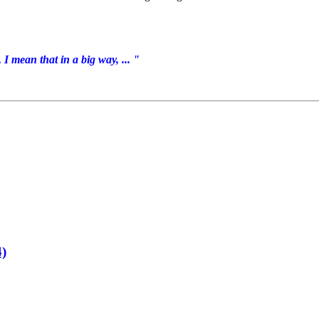
I mean that in a big way, ... "
4)