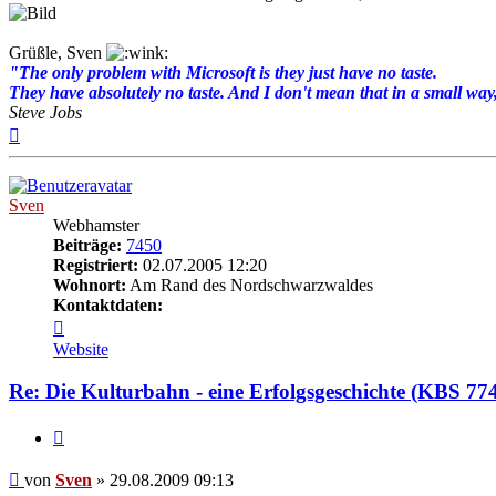
Grüßle, Sven
"The only problem with Microsoft is they just have no taste.
They have absolutely no taste. And I don't mean that in a small way, 
Steve Jobs
Nach
oben
Sven
Webhamster
Beiträge:
7450
Registriert:
02.07.2005 12:20
Wohnort:
Am Rand des Nordschwarzwaldes
Kontaktdaten:
Kontaktdaten
von
Website
Sven
Re: Die Kulturbahn - eine Erfolgsgeschichte (KBS 77
Zitat
Beitrag
von
Sven
»
29.08.2009 09:13