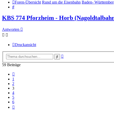
Foren-Übersicht
Rund um die Eisenbahn
Baden- Württember
Suche
KBS 774 Pforzheim - Horb (Nagoldtalbahn
Antworten
Druckansicht
Erweiterte
Suche
Suche
59 Beiträge
Vorherige
1
2
3
4
5
6
Nächste