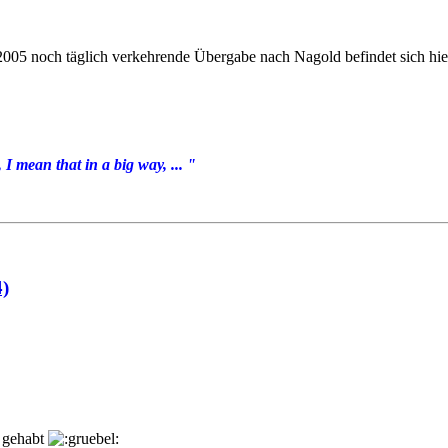
e 2005 noch täglich verkehrende Übergabe nach Nagold befindet sich hi
I mean that in a big way, ... "
4)
t gehabt