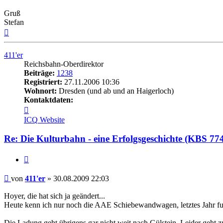
Gruß
Stefan
Nach
oben
411'er
Reichsbahn-Oberdirektor
Beiträge:
1238
Registriert:
27.11.2006 10:36
Wohnort:
Dresden (und ab und an Haigerloch)
Kontaktdaten:
Kontaktdaten
von
ICQ
Website
411'er
Re: Die Kulturbahn - eine Erfolgsgeschichte (KBS 77
Zitat
Beitrag
von
411'er
»
30.08.2009 22:03
Hoyer, die hat sich ja geändert...
Heute kenn ich nur noch die AAE Schiebewandwagen, letztes Jahr fuhr
Die Ladung geht übrigens gar nicht weit nach Gülstein. Leider geht