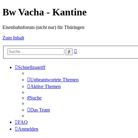
Bw Vacha - Kantine
Eisenbahnforum (nicht nur) für Thüringen
Zum Inhalt
Erweiterte
Suche
Suche
Schnellzugriff
Unbeantwortete Themen
Aktive Themen
Suche
Das Team
FAQ
Anmelden