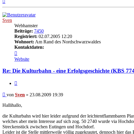
Nach
oben
Sven
Webhamster
Beiträge:
7450
Registriert:
02.07.2005 12:20
Wohnort:
Am Rand des Nordschwarzwaldes
Kontaktdaten:
Kontaktdaten
von
Website
Sven
Re: Die Kulturbahn - eine Erfolgsgeschichte (KBS 77
Zitat
Beitrag
von
Sven
»
23.08.2009 19:39
Hallihallo,
die Kulturbahn wird hier leider aufgrund der leichtentflammbaren Plas
welches aber mein Interesse auf sich zog. 50 2740 wurde via Hochdor
Streckenstück zwischen Eutingen und Hochdorf.
Leider ist die Stelle mittlerweile völlig zugekrautet, dennoch hier 