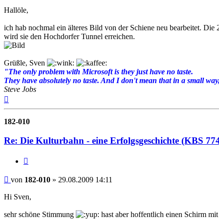
Hallöle,
ich hab nochmal ein älteres Bild von der Schiene neu bearbeitet. Di
wird sie den Hochdorfer Tunnel erreichen.
Grüßle, Sven
"The only problem with Microsoft is they just have no taste.
They have absolutely no taste. And I don't mean that in a small way, 
Steve Jobs
Nach
oben
182-010
Re: Die Kulturbahn - eine Erfolgsgeschichte (KBS 77
Zitat
Beitrag
von
182-010
»
29.08.2009 14:11
Hi Sven,
sehr schöne Stimmung
hast aber hoffentlich einen Schirm mi