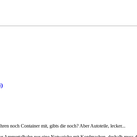
4)
en noch Container mit, gibts die noch? Aber Autoteile, lecker...
 zur Ammertalbahn nur eine Notweiche mit Kopfmachen, deshalb muss d