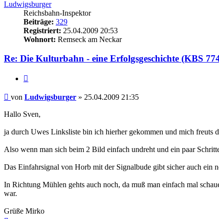
Ludwigsburger
Reichsbahn-Inspektor
Beiträge:
329
Registriert:
25.04.2009 20:53
Wohnort:
Remseck am Neckar
Re: Die Kulturbahn - eine Erfolgsgeschichte (KBS 77
Zitat
Beitrag
von
Ludwigsburger
»
25.04.2009 21:35
Hallo Sven,
ja durch Uwes Linksliste bin ich hierher gekommen und mich freuts d
Also wenn man sich beim 2 Bild einfach undreht und ein paar Schritte
Das Einfahrsignal von Horb mit der Signalbude gibt sicher auch ein n
In Richtung Mühlen gehts auch noch, da muß man einfach mal schauen, s
war.
Grüße Mirko