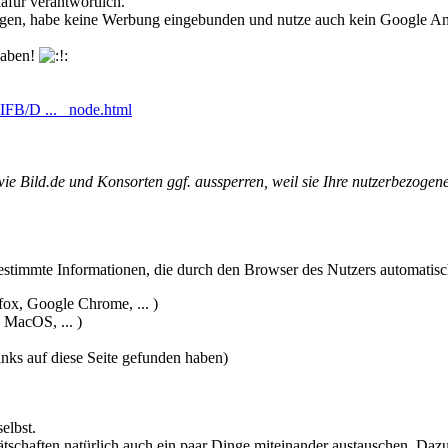
afür verantwortlich.
ungen, habe keine Werbung eingebunden und nutze auch kein Google An
 haben!
SIFB/D ... _node.html
 wie Bild.de und Konsorten ggf. aussperren, weil sie Ihre nutzerbezog
estimmte Informationen, die durch den Browser des Nutzers automatisch
fox, Google Chrome, ... )
 MacOS, ... )
inks auf diese Seite gefunden haben)
elbst.
rätschaften natürlich auch ein paar Dinge miteinander austauschen. Da