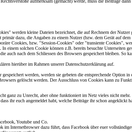
uf Rechtsverstöße aufmerksam (gemacht) werde, muss die Beiträge dann e
kies" werden kleine Dateien bezeichnet, die auf Rechnern der Nutzer 
t primär dazu, die Angaben zu einem Nutzer (bzw. dem Gerät auf dem 
poräre Cookies, bzw. "Session-Cookies" oder "transiente Cookies", we
t. In einem solchen Cookie können z.B. bereits besuchte Unterseiten ge
 die auch nach dem Schliessen des Browsers gespeichert bleiben. So ka
lären hierüber im Rahmen unserer Datenschutzerklärung auf.
r gespeichert werden, werden sie gebeten die entsprechende Option in 
Browsers gelöscht werden. Der Ausschluss von Cookies kann zu Funkti
nicht ganz zu Unrecht, aber ohne funktioniert im Netz vieles nicht mehr.
dass ihr euch angemeldet habt, welche Beiträge ihr schon angeklickt h
acebook, Youtube und Co.
k im Internetbrowser dazu führt, dass Facebook über euer vollständige