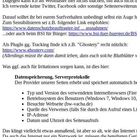
Dagegen kann ich als Webmaster hier nichts machen, bin auch nicht d
Ich verwende keine Twitter, Facebook oder sonstige Seitenerweiter
Darauf solltet ihr bei eurem Surfverhalten unbedingt selbst ein Auge
Zum Sensibilisieren sei z.B. folgender Link empfohlen:
https://www.datenschutzbeauftragter-inf ... assnahmen/
...oder auch beim BSI für Bürger:
https://www.bsi-fuer-buerger.de/B
Als PlugIn gg. Tracking finde ich z.B. "Ghostery" recht nützlich:
https://www.ghostery.com/
(Allerdings müsst ihr dann damit leben, dass euch solche Blutblätter
Was ggf. auch für Irritationen sorgen kann, ist dies hier:
Datenspeicherung, Serverprotokolle
Der Provider unserer Seiten erhebt und speichert automatisch b
Typ und Version des verwendeten Internetbrowsers (Fire
Betriebssystem des Benutzers (Windows 7, Windows 10,
Besuchte Webseite (bw-vacha.de)
Quelle des Verweises (falls Sie durch den Aufruf eines L
IP-Adresse
Datum und Uhrzeit des Seitenaufrufs
Das klingt vielleicht etwas anmaßend, ist aber so alt, wie das Internet s
Da auch das Internet nur ein Netzwerk ist, müssen die beteiligten Ge