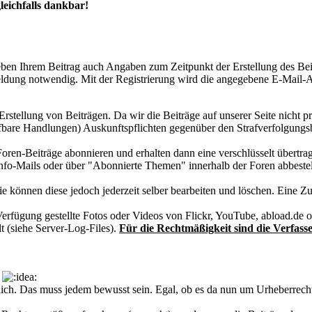
leichfalls dankbar!
ben Ihrem Beitrag auch Angaben zum Zeitpunkt der Erstellung des Bei
ldung notwendig. Mit der Registrierung wird die angegebene E-Mail-Ad
rstellung von Beiträgen. Da wir die Beiträge auf unserer Seite nicht p
fbare Handlungen) Auskunftspflichten gegenüber den Strafverfolgungs
ren-Beiträge abonnieren und erhalten dann eine verschlüsselt übertra
Info-Mails oder über "Abonnierte Themen" innerhalb der Foren abbestel
Sie können diese jedoch jederzeit selber bearbeiten und löschen. Eine
erfügung gestellte Fotos oder Videos von Flickr, YouTube, abload.de o
 (siehe Server-Log-Files).
Für die Rechtmäßigkeit sind die Verfasse
wortlich. Das muss jedem bewusst sein. Egal, ob es da nun um Urheberrec