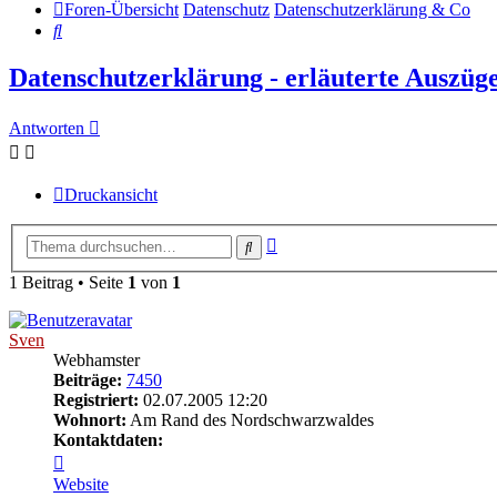
Foren-Übersicht
Datenschutz
Datenschutzerklärung & Co
Suche
Datenschutzerklärung - erläuterte Auszüg
Antworten
Druckansicht
Erweiterte
Suche
Suche
1 Beitrag • Seite
1
von
1
Sven
Webhamster
Beiträge:
7450
Registriert:
02.07.2005 12:20
Wohnort:
Am Rand des Nordschwarzwaldes
Kontaktdaten:
Kontaktdaten
von
Website