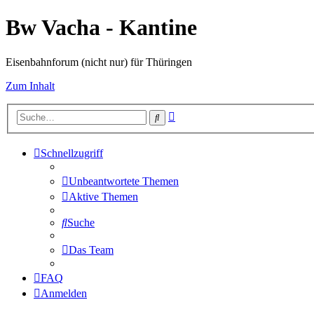
Bw Vacha - Kantine
Eisenbahnforum (nicht nur) für Thüringen
Zum Inhalt
Erweiterte
Suche
Suche
Schnellzugriff
Unbeantwortete Themen
Aktive Themen
Suche
Das Team
FAQ
Anmelden