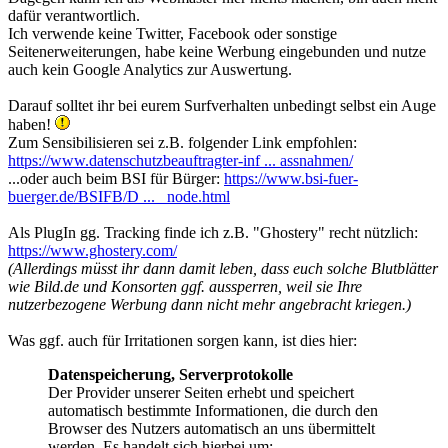
dafür verantwortlich.
Ich verwende keine Twitter, Facebook oder sonstige
Seitenerweiterungen, habe keine Werbung eingebunden und nutze
auch kein Google Analytics zur Auswertung.
Darauf solltet ihr bei eurem Surfverhalten unbedingt selbst ein Auge
haben!
Zum Sensibilisieren sei z.B. folgender Link empfohlen:
https://www.datenschutzbeauftragter-inf ... assnahmen/
...oder auch beim BSI für Bürger:
https://www.bsi-fuer-
buerger.de/BSIFB/D ... _node.html
Als PlugIn gg. Tracking finde ich z.B. "Ghostery" recht nützlich:
https://www.ghostery.com/
(Allerdings müsst ihr dann damit leben, dass euch solche Blutblätter
wie Bild.de und Konsorten ggf. aussperren, weil sie Ihre
nutzerbezogene Werbung dann nicht mehr angebracht kriegen.)
Was ggf. auch für Irritationen sorgen kann, ist dies hier:
Datenspeicherung, Serverprotokolle
Der Provider unserer Seiten erhebt und speichert
automatisch bestimmte Informationen, die durch den
Browser des Nutzers automatisch an uns übermittelt
werden. Es handelt sich hierbei um: