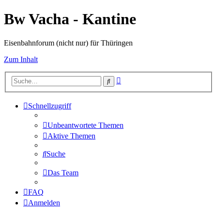
Bw Vacha - Kantine
Eisenbahnforum (nicht nur) für Thüringen
Zum Inhalt
Erweiterte
Suche
Suche
Schnellzugriff
Unbeantwortete Themen
Aktive Themen
Suche
Das Team
FAQ
Anmelden