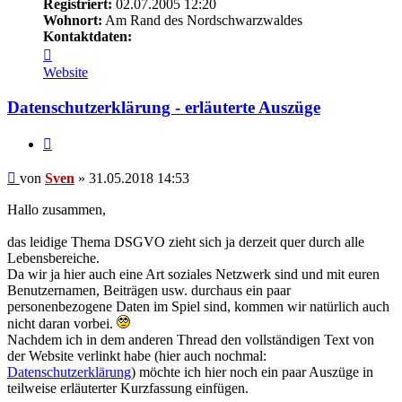
Registriert:
02.07.2005 12:20
Wohnort:
Am Rand des Nordschwarzwaldes
Kontaktdaten:
Kontaktdaten
von
Website
Sven
Datenschutzerklärung - erläuterte Auszüge
Zitat
Beitrag
von
Sven
»
31.05.2018 14:53
Hallo zusammen,
das leidige Thema DSGVO zieht sich ja derzeit quer durch alle
Lebensbereiche.
Da wir ja hier auch eine Art soziales Netzwerk sind und mit euren
Benutzernamen, Beiträgen usw. durchaus ein paar
personenbezogene Daten im Spiel sind, kommen wir natürlich auch
nicht daran vorbei.
Nachdem ich in dem anderen Thread den vollständigen Text von
der Website verlinkt habe (hier auch nochmal:
Datenschutzerklärung
) möchte ich hier noch ein paar Auszüge in
teilweise erläuterter Kurzfassung einfügen.