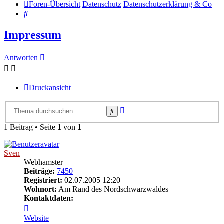
Foren-Übersicht
Datenschutz
Datenschutzerklärung & Co
Suche
Impressum
Antworten
Druckansicht
Erweiterte
Suche
Suche
1 Beitrag • Seite
1
von
1
Sven
Webhamster
Beiträge:
7450
Registriert:
02.07.2005 12:20
Wohnort:
Am Rand des Nordschwarzwaldes
Kontaktdaten:
Kontaktdaten
von
Website