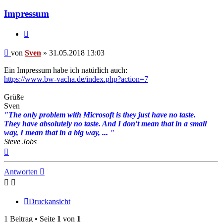
Sven
Impressum
Zitat
Beitrag
von
Sven
»
31.05.2018 13:03
Ein Impressum habe ich natürlich auch:
https://www.bw-vacha.de/index.php?action=7
Grüße
Sven
"The only problem with Microsoft is they just have no taste.
They have absolutely no taste. And I don't mean that in a small
way, I mean that in a big way, ... "
Steve Jobs
Nach
oben
Antworten
Druckansicht
1 Beitrag • Seite
1
von
1