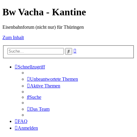
Bw Vacha - Kantine
Eisenbahnforum (nicht nur) für Thüringen
Zum Inhalt
Erweiterte
Suche
Suche
Schnellzugriff
Unbeantwortete Themen
Aktive Themen
Suche
Das Team
FAQ
Anmelden