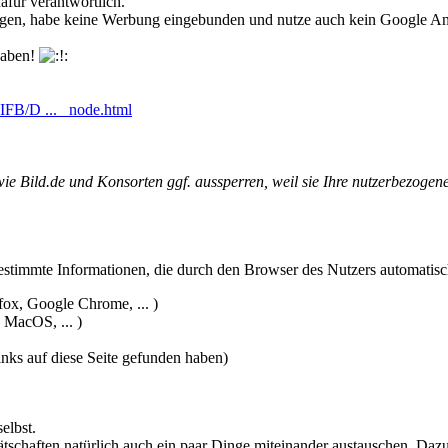
afür verantwortlich.
ungen, habe keine Werbung eingebunden und nutze auch kein Google An
 haben!
SIFB/D ... _node.html
 wie Bild.de und Konsorten ggf. aussperren, weil sie Ihre nutzerbezog
estimmte Informationen, die durch den Browser des Nutzers automatisch
fox, Google Chrome, ... )
 MacOS, ... )
inks auf diese Seite gefunden haben)
elbst.
rätschaften natürlich auch ein paar Dinge miteinander austauschen. Da