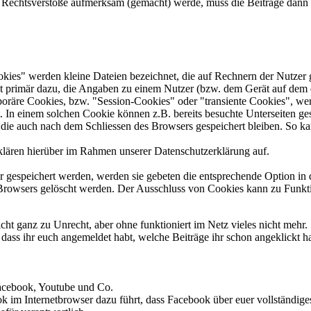
uf Rechtsverstöße aufmerksam (gemacht) werde, muss die Beiträge dann e
kies" werden kleine Dateien bezeichnet, die auf Rechnern der Nutzer 
t primär dazu, die Angaben zu einem Nutzer (bzw. dem Gerät auf dem 
poräre Cookies, bzw. "Session-Cookies" oder "transiente Cookies", we
t. In einem solchen Cookie können z.B. bereits besuchte Unterseiten ge
 die auch nach dem Schliessen des Browsers gespeichert bleiben. So ka
lären hierüber im Rahmen unserer Datenschutzerklärung auf.
r gespeichert werden, werden sie gebeten die entsprechende Option in 
Browsers gelöscht werden. Der Ausschluss von Cookies kann zu Funkti
nicht ganz zu Unrecht, aber ohne funktioniert im Netz vieles nicht mehr.
dass ihr euch angemeldet habt, welche Beiträge ihr schon angeklickt h
acebook, Youtube und Co.
k im Internetbrowser dazu führt, dass Facebook über euer vollständige