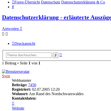
Foren-Übersicht
Datenschutz
Datenschutzerklärung & Co
Suche
Datenschutzerklärung - erläuterte Auszüg
Antworten
Druckansicht
Erweiterte
Suche
Suche
1 Beitrag • Seite
1
von
1
Sven
Webhamster
Beiträge:
7450
Registriert:
02.07.2005 12:20
Wohnort:
Am Rand des Nordschwarzwaldes
Kontaktdaten:
Kontaktdaten
von
Website