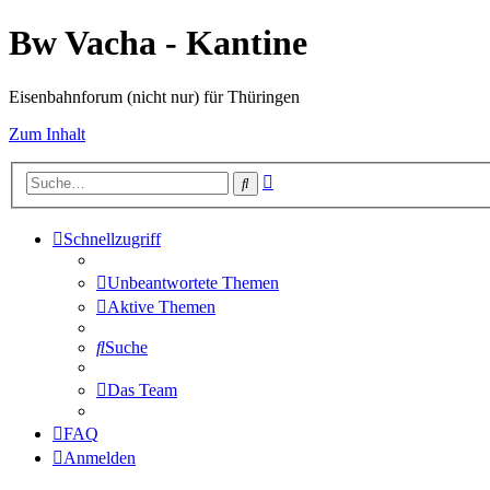
Bw Vacha - Kantine
Eisenbahnforum (nicht nur) für Thüringen
Zum Inhalt
Erweiterte
Suche
Suche
Schnellzugriff
Unbeantwortete Themen
Aktive Themen
Suche
Das Team
FAQ
Anmelden