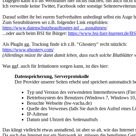
Dagegen kann ich als Webmaster hier nichts machen, bin auch nicht d
Ich verwende keine Twitter, Facebook oder sonstige Seitenerweiter
Darauf solltet ihr bei eurem Surfverhalten unbedingt selbst ein Auge
Zum Sensibilisieren sei z.B. folgender Link empfohlen:
https://www.datenschutzbeauftragter-inf ... assnahmen/
...oder auch beim BSI für Bürger:
https://www.bsi-fuer-buerger.de/B
Als PlugIn gg. Tracking finde ich z.B. "Ghostery" recht nützlich:
https://www.ghostery.com/
(Allerdings müsst ihr dann damit leben, dass euch solche Blutblätter
Was ggf. auch für Irritationen sorgen kann, ist dies hier:
Datenspeicherung, Serverprotokolle
Der Provider unserer Seiten erhebt und speichert automatisch b
Typ und Version des verwendeten Internetbrowsers (Fire
Betriebssystem des Benutzers (Windows 7, Windows 10,
Besuchte Webseite (bw-vacha.de)
Quelle des Verweises (falls Sie durch den Aufruf eines L
IP-Adresse
Datum und Uhrzeit des Seitenaufrufs
Das klingt vielleicht etwas anmaßend, ist aber so alt, wie das Internet s
Da auch das Internet nur ein Netzwerk ist, müssen die beteiligten Ge