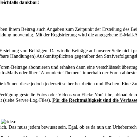
leichfalls dankbar!
ben Ihrem Beitrag auch Angaben zum Zeitpunkt der Erstellung des Bei
ldung notwendig. Mit der Registrierung wird die angegebene E-Mail-Ad
rstellung von Beiträgen. Da wir die Beiträge auf unserer Seite nicht p
fbare Handlungen) Auskunftspflichten gegenüber den Strafverfolgungs
ren-Beiträge abonnieren und erhalten dann eine verschlüsselt übertra
Info-Mails oder über "Abonnierte Themen" innerhalb der Foren abbestel
Sie können diese jedoch jederzeit selber bearbeiten und löschen. Eine
erfügung gestellte Fotos oder Videos von Flickr, YouTube, abload.de o
 (siehe Server-Log-Files).
Für die Rechtmäßigkeit sind die Verfasse
wortlich. Das muss jedem bewusst sein. Egal, ob es da nun um Urheberrec