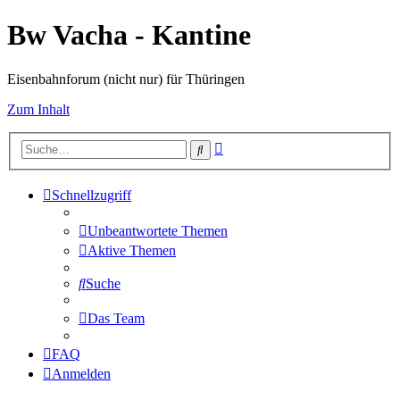
Bw Vacha - Kantine
Eisenbahnforum (nicht nur) für Thüringen
Zum Inhalt
Erweiterte
Suche
Suche
Schnellzugriff
Unbeantwortete Themen
Aktive Themen
Suche
Das Team
FAQ
Anmelden