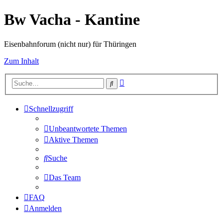
Bw Vacha - Kantine
Eisenbahnforum (nicht nur) für Thüringen
Zum Inhalt
Erweiterte
Suche
Suche
Schnellzugriff
Unbeantwortete Themen
Aktive Themen
Suche
Das Team
FAQ
Anmelden