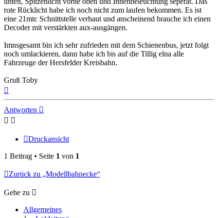
unten, Spitzenlicht vorne oben und Innenbeleuchtung seperat. Das
rote Rücklicht habe ich noch nicht zum laufen bekommen. Es ist
eine 21mtc Schnittstelle verbaut und anscheinend brauche ich einen
Decoder mit verstärkten aux-ausgängen.
Imnsgesamt bin ich sehr zufrieden mit dem Schienenbus, jetzt folgt
noch umlackieren, dann habe ich bis auf die Tillig elna alle
Fahrzeuge der Hersfelder Kreisbahn.
Gruß Toby
Nach
oben
Antworten
Druckansicht
1 Beitrag • Seite
1
von
1
Zurück zu „Modellbahnecke“
Gehe zu
Allgemeines