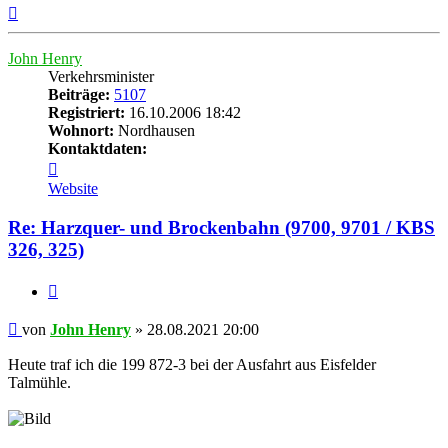
Nach
oben
John Henry
Verkehrsminister
Beiträge:
5107
Registriert:
16.10.2006 18:42
Wohnort:
Nordhausen
Kontaktdaten:
Kontaktdaten
von
Website
John
Henry
Re: Harzquer- und Brockenbahn (9700, 9701 / KBS
326, 325)
Zitat
Beitrag
von
John Henry
»
28.08.2021 20:00
Heute traf ich die 199 872-3 bei der Ausfahrt aus Eisfelder
Talmühle.