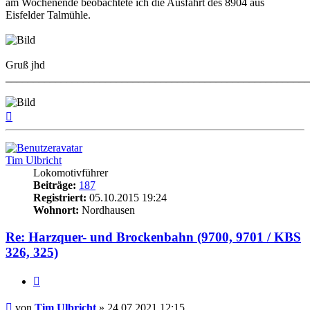
am Wochenende beobachtete ich die Ausfahrt des 8904 aus
Eisfelder Talmühle.
Gruß jhd
______________________________________________________
Nach
oben
Tim Ulbricht
Lokomotivführer
Beiträge:
187
Registriert:
05.10.2015 19:24
Wohnort:
Nordhausen
Re: Harzquer- und Brockenbahn (9700, 9701 / KBS
326, 325)
Zitat
Beitrag
von
Tim Ulbricht
»
24.07.2021 12:15