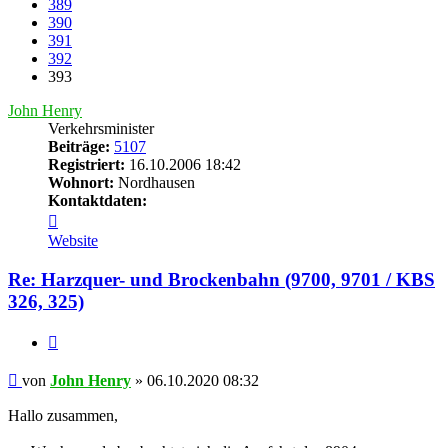
389
390
391
392
393
John Henry
Verkehrsminister
Beiträge:
5107
Registriert:
16.10.2006 18:42
Wohnort:
Nordhausen
Kontaktdaten:
Kontaktdaten
von
Website
John
Henry
Re: Harzquer- und Brockenbahn (9700, 9701 / KBS
326, 325)
Zitat
Beitrag
von
John Henry
»
06.10.2020 08:32
Hallo zusammen,