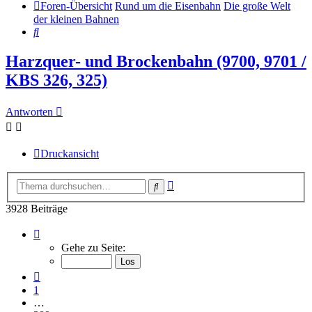
Foren-Übersicht
Rund um die Eisenbahn
Die große Welt
der kleinen Bahnen
Suche
Harzquer- und Brockenbahn (9700, 9701 /
KBS 326, 325)
Antworten
Druckansicht
Erweiterte
Suche
Suche
3928 Beiträge
Seite
393
Gehe zu Seite:
von
393
Vorherige
1
…