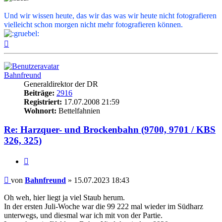
Und wir wissen heute, das wir das was wir heute nicht fotografieren
vielleicht schon morgen nicht mehr fotografieren können.
Nach
oben
Bahnfreund
Generaldirektor der DR
Beiträge:
2916
Registriert:
17.07.2008 21:59
Wohnort:
Bettelfahnien
Re: Harzquer- und Brockenbahn (9700, 9701 / KBS
326, 325)
Zitat
Beitrag
von
Bahnfreund
»
15.07.2023 18:43
Oh weh, hier liegt ja viel Staub herum.
In der ersten Juli-Woche war die 99 222 mal wieder im Südharz
unterwegs, und diesmal war ich mit von der Partie.