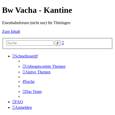
Bw Vacha - Kantine
Eisenbahnforum (nicht nur) für Thüringen
Zum Inhalt
Erweiterte
Suche
Suche
Schnellzugriff
Unbeantwortete Themen
Aktive Themen
Suche
Das Team
FAQ
Anmelden