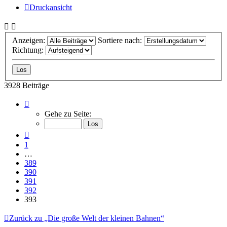
Druckansicht
Anzeigen:
Sortiere nach:
Richtung:
3928 Beiträge
Seite
393
Gehe zu Seite:
von
393
Vorherige
1
…
389
390
391
392
393
Zurück zu „Die große Welt der kleinen Bahnen“