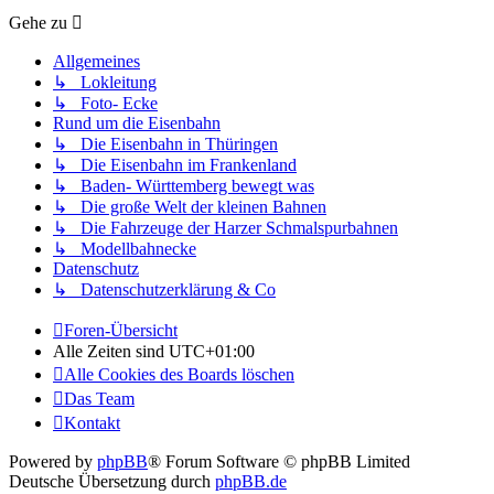
Gehe zu
Allgemeines
↳ Lokleitung
↳ Foto- Ecke
Rund um die Eisenbahn
↳ Die Eisenbahn in Thüringen
↳ Die Eisenbahn im Frankenland
↳ Baden- Württemberg bewegt was
↳ Die große Welt der kleinen Bahnen
↳ Die Fahrzeuge der Harzer Schmalspurbahnen
↳ Modellbahnecke
Datenschutz
↳ Datenschutzerklärung & Co
Foren-Übersicht
Alle Zeiten sind
UTC+01:00
Alle Cookies des Boards löschen
Das Team
Kontakt
Powered by
phpBB
® Forum Software © phpBB Limited
Deutsche Übersetzung durch
phpBB.de