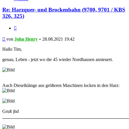
John
Henry
Re: Harzquer- und Brockenbahn (9700, 9701 / KBS
326, 325)
Zitat
Beitrag
von
John Henry
»
28.08.2021 19:42
Hallo Tim,
genau, Leben - jetzt wo die 45 wieder Nordhausen ansteuert.
Auch Dieselklänge aus größeren Maschinen locken in den Harz:
Gruß jhd
______________________________________________________