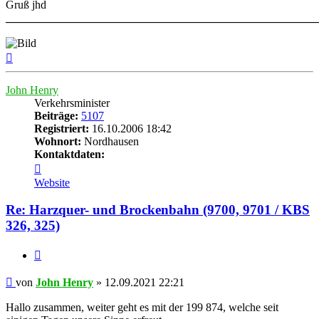
Gruß jhd
______________________________________________________
Nach
oben
John Henry
Verkehrsminister
Beiträge:
5107
Registriert:
16.10.2006 18:42
Wohnort:
Nordhausen
Kontaktdaten:
Kontaktdaten
von
Website
John
Henry
Re: Harzquer- und Brockenbahn (9700, 9701 / KBS
326, 325)
Zitat
Beitrag
von
John Henry
»
12.09.2021 22:21
Hallo zusammen, weiter geht es mit der 199 874, welche seit