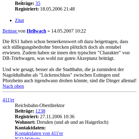
Beiträge:
35
Registriert:
18.05.2006 21:48
Zitat
Beitrag
von
Hellwach
»
14.05.2007 10:22
Die RS1 haben schon bemerkenswert oft dazu beigetragen, dass
sich stilllegungsbedrohte Strecken plötzlich doch als rentabel
erwiesen. Zudem haben sie innen den typischen "Charakter" von
DB-Triebwagen, was wohl zur guten Akzeptanz beiträgt.
Und wie gesagt, besser als die Stadtbahn, die ja zumindest der
Nagoldtalbahn als "Lückenschluss" zwischen Eutingen und
Pforzheim auch irgendwann drohen könnte, sind die Dinger allemal!
Nach oben
411'er
Reichsbahn-Oberdirektor
Beiträge:
1238
Registriert:
27.11.2006 10:36
Wohnort:
Dresden (und ab und an Haigerloch)
Kontaktdaten:
Kontaktdaten von 411'er
ICQ
Website