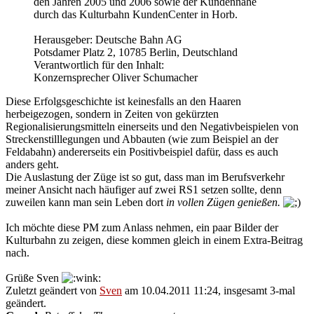
den Jahren 2005 und 2006 sowie der Kundennähe
durch das Kulturbahn KundenCenter in Horb.
Herausgeber: Deutsche Bahn AG
Potsdamer Platz 2, 10785 Berlin, Deutschland
Verantwortlich für den Inhalt:
Konzernsprecher Oliver Schumacher
Diese Erfolgsgeschichte ist keinesfalls an den Haaren
herbeigezogen, sondern in Zeiten von gekürzten
Regionalisierungsmitteln einerseits und den Negativbeispielen von
Streckenstilllegungen und Abbauten (wie zum Beispiel an der
Feldabahn) andererseits ein Positivbeispiel dafür, dass es auch
anders geht.
Die Auslastung der Züge ist so gut, dass man im Berufsverkehr
meiner Ansicht nach häufiger auf zwei RS1 setzen sollte, denn
zuweilen kann man sein Leben dort
in vollen Zügen genießen.
Ich möchte diese PM zum Anlass nehmen, ein paar Bilder der
Kulturbahn zu zeigen, diese kommen gleich in einem Extra-Beitrag
nach.
Grüße Sven
Zuletzt geändert von
Sven
am 10.04.2011 11:24, insgesamt 3-mal
geändert.