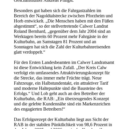
Geschäftsführer Andreas Pfingst.
Besonders gut haben sich die Fahrgastzahlen im
Bereich der Nagoldtalstrecke zwischen Pforzheim und
Horb entwickelt. „Die Menschen haben mit den Füßen
abgestimmt“, so der stellvertretende Calwer Landrat
Roland Bernhard, „gegenüber dem Jahr 2004 sind an
Werktagen bereits 60 Prozent mehr Fahrgäste in der
Kulturbahn, an Samstagen 81 Prozent und an
Sonntagen hat sich die Zahl der Kulturbahnreisenden
glatt verdoppelt.“
Für den Ersten Landesbeamten im Calwer Landratsamt
ist diese Entwicklung kein Zufall. „Der Kreis Calw
verfolgt ein umfassendes Attraktivierungskonzept für
die Strecke, das immer mehr Früchte trägt. Neue
Fahrzeuge, ein Halbstundentakt, ein attraktiver Tarif
und moderne Haltepunkte sind die Bausteine des
Erfolgs.“ Und Lob geht auch an den Betreiber der
Kulturbahn, die RAB: „Ein überzeugendes Konzept
und die gelebte Kundennähe sind ein Markenzeichen
des engagierten Betreibers!“
Das Erfolgsrezept der Kulturbahn liegt aus Sicht der
RAB in der stabilen Pünktlichkeit von 98,6 Prozent in