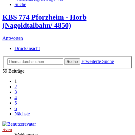
Suche
KBS 774 Pforzheim - Horb
(Nagoldtalbahn/ 4850)
Antworten
Druckansicht
Erweiterte Suche
Suche
59 Beiträge
1
2
3
4
5
6
Nächste
Sven
Webhamster